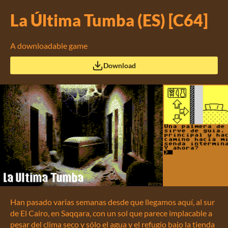
La Última Tumba (ES) [C64]
A downloadable game
Download
Han pasado varias semanas desde que llegamos aquí, al sur
de El Cairo, en Saqqara, con un sol que parece implacable a
pesar del clima seco y sólo el agua y el refugio bajo la tienda