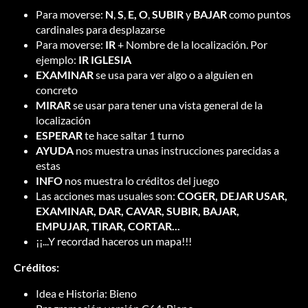
Para moverse:
N
,
S
,
E, O
,
SUBIR
y
BAJAR
como puntos
cardinales para desplazarse
Para moverse:
IR
+ Nombre de la localización. Por
ejemplo:
IR IGLESIA
EXAMINAR
se usa para ver algo o a alguien en
concreto
MIRAR
se usar para tener una vista general de la
localización
ESPERAR
te hace saltar 1 turno
AYUDA
nos muestra unas instrucciones parecidas a
estas
INFO
nos muestra lo créditos del juego
Las acciones mas usuales son:
COGER, DEJAR USAR,
EXAMINAR, DAR, CAVAR, SUBIR, BAJAR,
EMPUJAR, TIRAR, CORTAR...
¡¡...Y recordad haceros un mapa!!!
Créditos:
Idea e Historia: Bieno